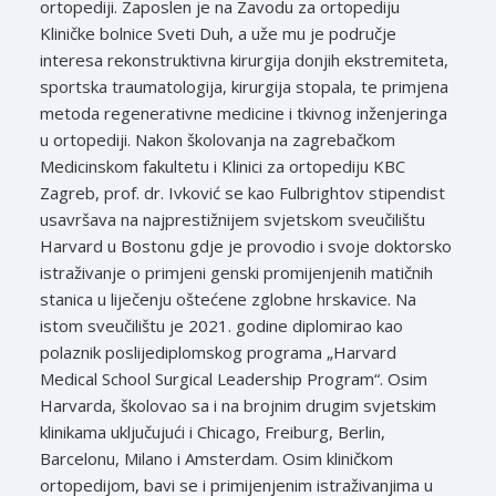
ortopediji. Zaposlen je na Zavodu za ortopediju
Kliničke bolnice Sveti Duh, a uže mu je područje
interesa rekonstruktivna kirurgija donjih ekstremiteta,
sportska traumatologija, kirurgija stopala, te primjena
metoda regenerativne medicine i tkivnog inženjeringa
u ortopediji. Nakon školovanja na zagrebačkom
Medicinskom fakultetu i Klinici za ortopediju KBC
Zagreb, prof. dr. Ivković se kao Fulbrightov stipendist
usavršava na najprestižnijem svjetskom sveučilištu
Harvard u Bostonu gdje je provodio i svoje doktorsko
istraživanje o primjeni genski promijenjenih matičnih
stanica u liječenju oštećene zglobne hrskavice. Na
istom sveučilištu je 2021. godine diplomirao kao
polaznik poslijediplomskog programa „Harvard
Medical School Surgical Leadership Program“. Osim
Harvarda, školovao sa i na brojnim drugim svjetskim
klinikama uključujući i Chicago, Freiburg, Berlin,
Barcelonu, Milano i Amsterdam. Osim kliničkom
ortopedijom, bavi se i primijenjenim istraživanjima u