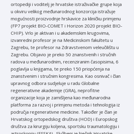
ortopediji i voditelj je hrvatske istraživačke grupe koja
u okviru velikog međunarodnog konzorcija istražuje
mogućnosti proizvodnje hrskavice za kliničku primjenu
(FP7 projekt BIO-COMET i Horizon 2020 projekt BIO-
CHIP). Vrlo je aktivan i u akademskim krugovima,
izvanredni profesor je na Medicinskom fakultetu u
Zagrebu, te profesor na Zdravstvenom veleučilištu u
Zagrebu. Objavio je preko 50 znanstvenih i stručnih
radova u međunarodnim, recenziranim časopisima, 6
poglavlja u knjigama, te preko 150 priopćenja na
znanstvenim i stručnim kongresima. Kao osnivač i član
upravnog odbora sudjeluje u radu Globalne
regenerativne akademije (GRA), neprofitne
organizacije koja je zamišljena kao međunarodna
platforma za razvoj i primjenu metoda i tehnologija iz
područja regenerativne medicine. Također je član je
Hrvatskog ortopedskog društva (HOD) i Europskog
društva za kirurgiju koljena, sportsku traumatologiju i
artroskopiju (ESSKA). Službeni je liječnik Hrvatske