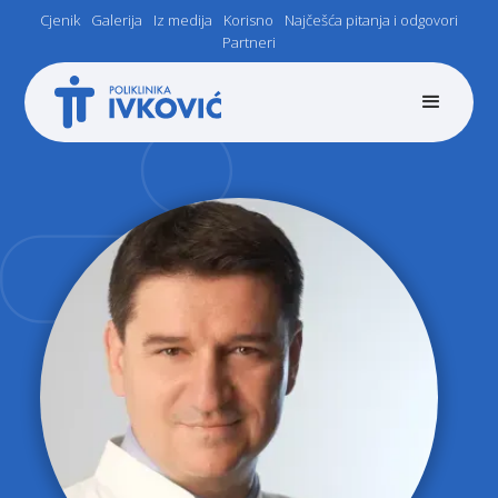
Cjenik
Galerija
Iz medija
Korisno
Najčešća pitanja i odgovori
Partneri