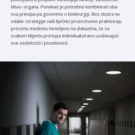
tkiva i organa. Ponekad je potrebno kombinirati oba
ova principa pa govorimo o biokirurgiji. Bez obzira na
odabir strategije naši liječnici prvenstveno prakticiraju
preciznu medicinu temeljenu na dokazima, te se
svakom klijentu pristupa individualizirano uvažavajući
sve osobitosti i posebnosti.