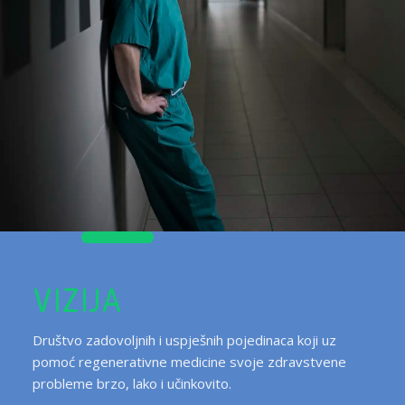
VIZIJA
Društvo zadovoljnih i uspješnih pojedinaca koji uz
pomoć regenerativne medicine svoje zdravstvene
probleme brzo, lako i učinkovito.