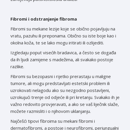
Fibromi i odstranjenje fibroma
Fibromi su mekane lezije koje se obično pojavljuju na
vratu, pazuhu ili preponama. Obično su iste boje kao i
okolna koža, te se lako mogu iritirati ili ozlijediti.
Izgledaju poput visećih bradavica, a često se događa
da ih ljudi zamijene s madežima, ali svakako postoje
razlike.
Fibromi su bezopasni i rijetko prerastaju u maligne
tumore, ali mogu predstavljati estetski problem ili
uzrokovati nelagodu ako su nezgodno postavljeni,
uzrokujući trenje od odjeće ili pri kretanju. Svakako ih je
važno redovito provjeravati, a ako se vaš liječnik slaže,
možete razmisliti i o njihovom uklanjanju.
Najčešći tipovi fibroima su mekani fibromi i
dermatofibromi, a postoje i neurofibromi, periungualni