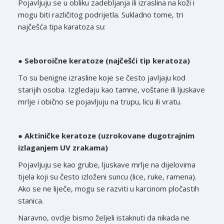
Pojavljuju se u obliku zadebljanja ili izraslina na koži i
mogu biti različitog podrijetla. Sukladno tome, tri
najčešća tipa karatoza su:
●
Seboroične keratoze (najčešći tip keratoza)
To su benigne izrasline koje se često javljaju kod
starijih osoba. Izgledaju kao tamne, voštane ili ljuskave
mrlje i obično se pojavljuju na trupu, licu ili vratu.
●
Aktiničke keratoze (uzrokovane dugotrajnim
izlaganjem UV zrakama)
Pojavljuju se kao grube, ljuskave mrlje na dijelovima
tijela koji su često izloženi suncu (lice, ruke, ramena).
Ako se ne liječe, mogu se razviti u karcinom pločastih
stanica.
Naravno, ovdje bismo željeli istaknuti da nikada ne