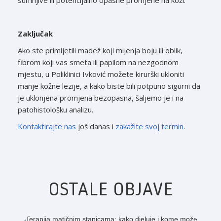
sumnjive ili potencijalno opasne promjene na koži.
Zaključak
Ako ste primijetili madež koji mijenja boju ili oblik,
fibrom koji vas smeta ili papilom na nezgodnom
mjestu, u Poliklinici Ivković možete kirurški ukloniti
manje kožne lezije, a kako biste bili potpuno sigurni da
je uklonjena promjena bezopasna, šaljemo je i na
patohistološku analizu.
Kontaktirajte nas
još danas i
zakažite svoj termin
.
OSTALE OBJAVE