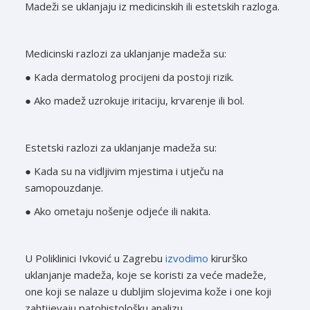
Madeži se uklanjaju iz medicinskih ili estetskih razloga.
Medicinski razlozi za uklanjanje madeža su:
● Kada dermatolog procijeni da postoji rizik.
● Ako madež uzrokuje iritaciju, krvarenje ili bol.
Estetski razlozi za uklanjanje madeža su:
● Kada su na vidljivim mjestima i utječu na
samopouzdanje.
● Ako ometaju nošenje odjeće ili nakita.
U Poliklinici Ivković u Zagrebu
izvodimo
kirurško
uklanjanje madeža, koje se koristi za veće madeže,
one koji se nalaze u dubljim slojevima kože i one koji
zahtijevaju patohistološku analizu.