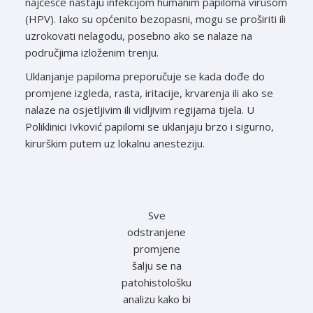
najčešće nastaju infekcijom humanim papiloma virusom
(HPV). Iako su općenito bezopasni, mogu se proširiti ili
uzrokovati nelagodu, posebno ako se nalaze na
područjima izloženim trenju.
Uklanjanje papiloma preporučuje se kada dođe do
promjene izgleda, rasta, iritacije, krvarenja ili ako se
nalaze na osjetljivim ili vidljivim regijama tijela. U
Poliklinici Ivković papilomi se uklanjaju brzo i sigurno,
kirurškim putem uz lokalnu anesteziju.
Sve
odstranjene
promjene
šalju se na
patohistološku
analizu kako bi