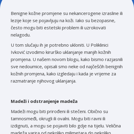
Benigne kožne promjene su nekancerogene izrasline ili
lezije koje se pojavljuju na koži. Iako su bezopasne,
često mogu biti estetski problem ili uzrokovati
nelagodu.
U tom slučaju ih je potrebno ukloniti. U Poliklinici
Ivković izvodimo kirurško uklanjanje manjih kožnih
promjena. U našem novom blogu, kako bismo razjasnili
sve nedoumice, opisali smo neke od najčešćih benignih
kožnih promjena, kako izgledaju i kada je vrijeme za
razmatranje njihovog uklanjanja.
Madeži i odstranjenje madeža
Madeži mogu biti prirođeni ili stečeni. Obično su
tamnosmeđi, okrugli ili ovalni. Mogu biti ravni ili
izdignuti, a mogu se pojaviti bilo gdje na tijelu. Veličina
madeža varira od nekoliko milimetara do nekoliko