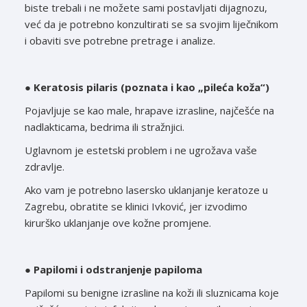
biste trebali i ne možete sami postavljati dijagnozu,
već da je potrebno konzultirati se sa svojim liječnikom
i obaviti sve potrebne pretrage i analize.
● Keratosis pilaris (poznata i kao „pileća koža“)
Pojavljuje se kao male, hrapave izrasline, najčešće na
nadlakticama, bedrima ili stražnjici.
Uglavnom je estetski problem i ne ugrožava vaše
zdravlje.
Ako vam je potrebno lasersko uklanjanje keratoze u
Zagrebu, obratite se klinici Ivković, jer izvodimo
kirurško uklanjanje ove kožne promjene.
● Papilomi i odstranjenje papiloma
Papilomi su benigne izrasline na koži ili sluznicama koje