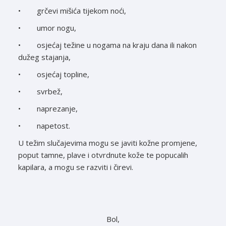
• grčevi mišića tijekom noći,
• umor nogu,
• osjećaj težine u nogama na kraju dana ili nakon
dužeg stajanja,
• osjećaj topline,
• svrbež,
• naprezanje,
• napetost.
U težim slučajevima mogu se javiti kožne promjene,
poput tamne, plave i otvrdnute kože te popucalih
kapilara, a mogu se razviti i čirevi.
Bol,