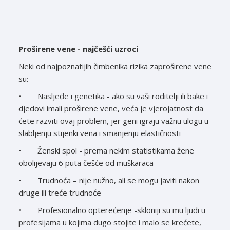
Proširene vene - najčešći uzroci
Neki od najpoznatijih čimbenika rizika zaproširene vene
su:
• Nasljeđe i genetika - ako su vaši roditelji ili bake i
djedovi imali proširene vene, veća je vjerojatnost da
ćete razviti ovaj problem, jer geni igraju važnu ulogu u
slabljenju stijenki vena i smanjenju elastičnosti
• Ženski spol - prema nekim statistikama žene
obolijevaju 6 puta češće od muškaraca
• Trudnoća – nije nužno, ali se mogu javiti nakon
druge ili treće trudnoće
• Profesionalno opterećenje -skloniji su mu ljudi u
profesijama u kojima dugo stojite i malo se krećete,