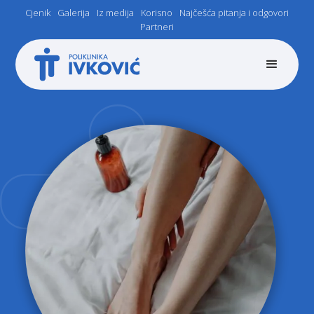
Cjenik
Galerija
Iz medija
Korisno
Najčešća pitanja i odgovori
Partneri