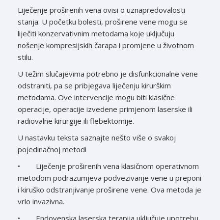
Liječenje proširenih vena ovisi o uznapredovalosti
stanja. U početku bolesti, proširene vene mogu se
liječiti konzervativnim metodama koje uključuju
nošenje kompresijskih čarapa i promjene u životnom
stilu.
U težim slučajevima potrebno je disfunkcionalne vene
odstraniti, pa se pribjegava liječenju kirurškim
metodama. Ove intervencije mogu biti klasične
operacije, operacije izvedene primjenom laserske ili
radiovalne kirurgije ili flebektomije.
U nastavku teksta saznajte nešto više o svakoj
pojedinačnoj metodi
• Liječenje proširenih vena klasičnom operativnom
metodom podrazumjeva podvezivanje vene u preponi
i kiruško odstranjivanje proširene vene. Ova metoda je
vrlo invazivna.
• Endovenska laserska terapija uključuje upotrebu