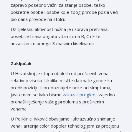
zapravo posebno važni za starije osobe, teško
pokretne osobe i osobe koje zbog prirode posla veći
dio dana provode na stolcu.
Uz tjelesnu aktivnost nužna je i zdrava prehrana,
posebice hrana bogata vitaminima B, C i E te
nezasićenim omega-3 masnim kiselinama.
Zaključak
U Hrvatskoj je stopa obolelih od proširenih vena
relativno visoka. Ukoliko mislite da imate genetsku
predispoziciju ili prepoznajete neke od simptoma,
javite nam se kako bismo
zakazali pregled
i zajedno
pronašli rješenje vašeg problema s proširenim
venama.
U Poliklinici Ivković obavljamo i ultrazvučno snimanje
vena i arterija color doppler tehnologijom za procjenu