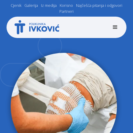
Cjenik
Galerija
Iz medija
Korisno
Najčešća pitanja i odgovori
Partneri