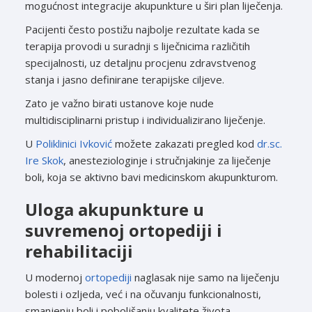
mogućnost integracije akupunkture u širi plan liječenja.
Pacijenti često postižu najbolje rezultate kada se
terapija provodi u suradnji s liječnicima različitih
specijalnosti, uz detaljnu procjenu zdravstvenog
stanja i jasno definirane terapijske ciljeve.
Zato je važno birati ustanove koje nude
multidisciplinarni pristup i individualizirano liječenje.
U
Poliklinici Ivković
možete zakazati pregled kod
dr.sc.
Ire Skok
, anesteziologinje i stručnjakinje za liječenje
boli, koja se aktivno bavi medicinskom akupunkturom.
Uloga akupunkture u
suvremenoj ortopediji i
rehabilitaciji
U modernoj
ortopediji
naglasak nije samo na liječenju
bolesti i ozljeda, već i na očuvanju funkcionalnosti,
smanjenju boli i poboljšanju kvalitete života.