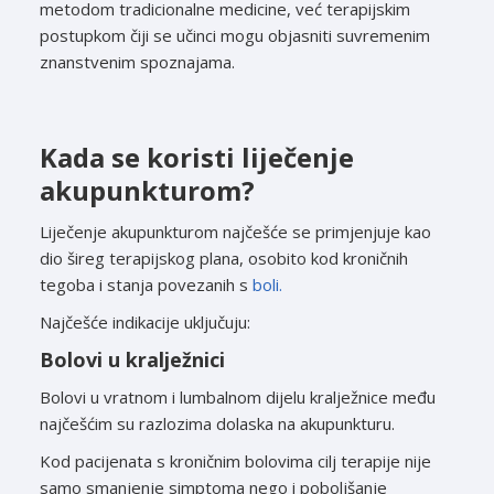
metodom tradicionalne medicine, već terapijskim
postupkom čiji se učinci mogu objasniti suvremenim
znanstvenim spoznajama.
Kada se koristi liječenje
akupunkturom?
Liječenje akupunkturom najčešće se primjenjuje kao
dio šireg terapijskog plana, osobito kod kroničnih
tegoba i stanja povezanih s
boli.
Najčešće indikacije uključuju:
Bolovi u kralježnici
Bolovi u vratnom i lumbalnom dijelu kralježnice među
najčešćim su razlozima dolaska na akupunkturu.
Kod pacijenata s kroničnim bolovima cilj terapije nije
samo smanjenje simptoma nego i poboljšanje