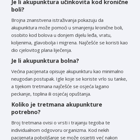
Je li akupunktura učinkovita kod kronične
boli?
Brojna znanstvena istraživanja pokazuju da
akupunktura može pomoći u smanjenju kronične boli,
osobito kod bolova u donjem dijelu leđa, vratu,
koljenima, glavobolja i migrena. Najčešće se koristi kao
dio cjelovitog plana liječenja.
Je li akupunktura bolna?
Većina pacijenata opisuje akupunkturu kao minimalno
neugodan postupak. Igle koje se koriste vrlo su tanke,
a tijekom tretmana najčešće se osjeća lagano
peckanje, toplina ili osjećaj opuštanja.
Koliko je tretmana akupunkture
potrebno?
Broj tretmana ovisi o vrsti i trajanju tegoba te
individualnom odgovoru organizma. Kod nekih
pacijenata poboljšanje se može osjetiti već nakon