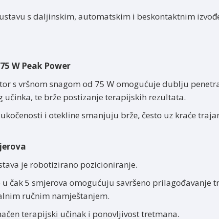
sustavu s daljinskim, automatskim i beskontaktnim izvođ
 75 W Peak Power
tor s vršnom snagom od 75 W omogućuje dublju penetracij
učinka, te brže postizanje terapijskih rezultata.
ukočenosti i otekline smanjuju brže, često uz kraće traj
mjerova
tava je robotizirano pozicioniranje.
ve u čak 5 smjerova omogućuju savršeno prilagođavanje tre
stalnim ručnim namještanjem.
načen terapijski učinak i ponovljivost tretmana.