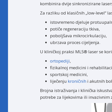
kombinira dvije sinkronizirane lase
Za razliku od klasičnih „low-level“ l
istovremeno djeluje protuupaln
potiče regeneraciju tkiva,
poboljšava mikrocirkulaciju,
ubrzava proces cijeljenja.
U kliničkoj praksi MLS® laser se kori
ortopediji
,
fizikalnoj medicini i rehabilitaci
sportskoj medicini,
liječenju
kroničnih
i akutnih bo
Brojna istraživanja i klinička iskus
potrebe za lijekovima ili invazivnim