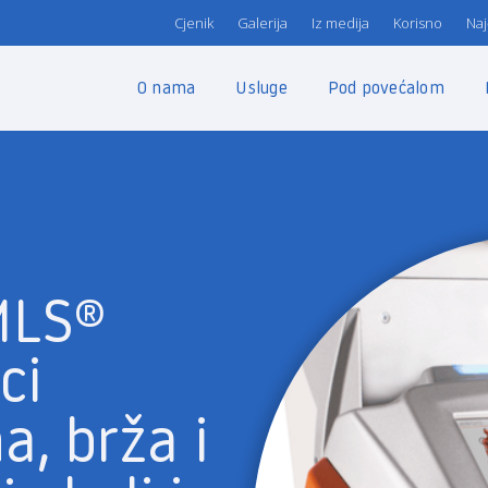
Cjenik
Galerija
Iz medija
Korisno
Naj
O nama
Usluge
Pod povećalom
MLS®
ci
a, brža i