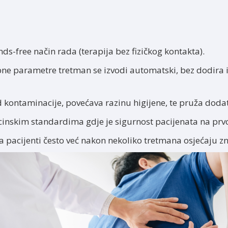
ands-free način rada (terapija bez fizičkog kontakta).
ne parametre tretman se izvodi automatski, bez dodira i
d kontaminacije, povećava razinu higijene, te pruža doda
nskim standardima gdje je sigurnost pacijenata na prv
 a pacijenti često već nakon nekoliko tretmana osjećaju z