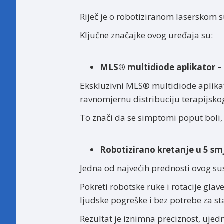
Riječ je o robotiziranom laserskom 
Ključne značajke ovog uređaja su:
MLS® multidiode aplikator –
Ekskluzivni MLS® multidiode aplika
ravnomjernu distribuciju terapijskog 
To znači da se simptomi poput boli, 
Robotizirano kretanje u 5 s
Jedna od najvećih prednosti ovog sus
Pokreti robotske ruke i rotacije gla
ljudske pogreške i bez potrebe za 
Rezultat je iznimna preciznost, ujed