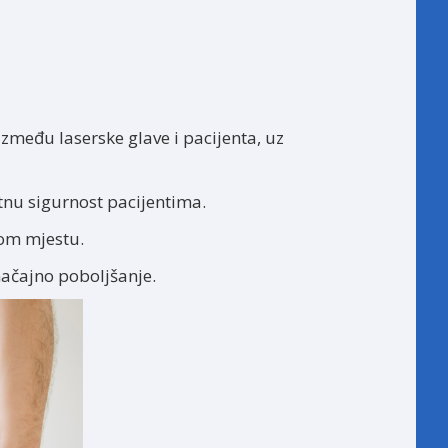
zmeđu laserske glave i pacijenta, uz
tnu sigurnost pacijentima.
om mjestu.
načajno poboljšanje.