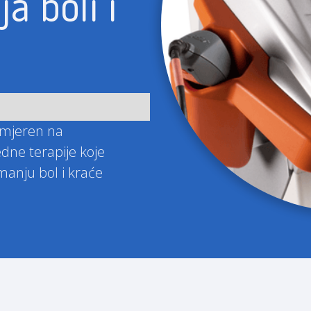
ja boli i
smjeren na
edne terapije koje
manju bol i kraće