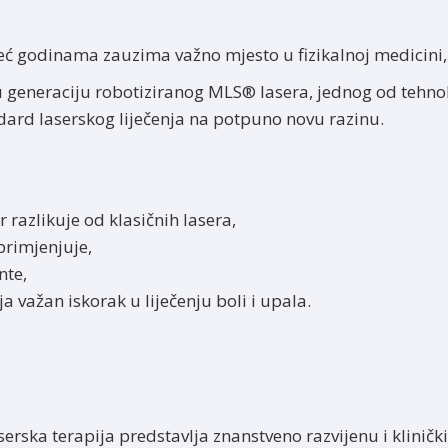
eć godinama zauzima važno mjesto u fizikalnoj medicini, or
generaciju robotiziranog MLS® lasera, jednog od tehnol
dard laserskog liječenja na potpuno novu razinu.
razlikuje od klasičnih lasera,
primjenjuje,
nte,
a važan iskorak u liječenju boli i upala.
rska terapija predstavlja znanstveno razvijenu i kliničk