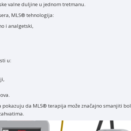
rske valne duljine u jednom tretmanu.
asera, MLS® tehnologija:
o i analgetski,
sti u:
ji,
lova.
tva pokazuju da MLS® terapija može značajno smanjiti bol
 zahvatima.