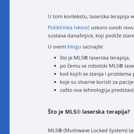
U tom kontekstu, laserska terapija v
Poliklinika Ivković
uskoro uvodi novu 
sustava današnjice, koji podiže stan
U ovom
blogu
saznajte:
što je MLS® laserska terapija,
po čemu se robotski MLS® laser 
kod kojih se stanja i problema 
koje su stvarne koristi za pacije
zašto ova tehnologija predstavlj
Što je MLS® laserska terapija?
MLS® (Multiwave Locked System) lase