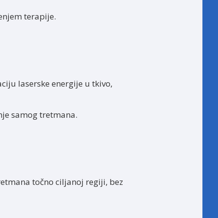
enjem terapije.
u laserske energije u tkivo,
anje samog tretmana.
tmana točno ciljanoj regiji, bez