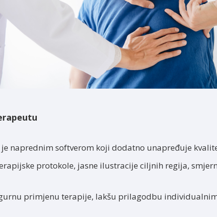
erapeutu
je naprednim softverom koji dodatno unapređuje kvalite
erapijske protokole, jasne ilustracije ciljnih regija, smje
gurnu primjenu terapije, lakšu prilagodbu individualni