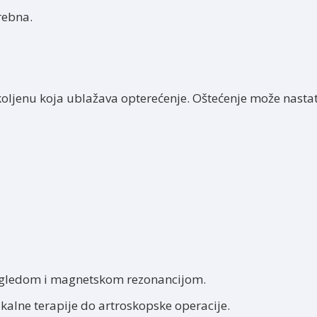
rebna.
koljenu koja ublažava opterećenje. Oštećenje može nastat
regledom i magnetskom rezonancijom.
izikalne terapije do artroskopske operacije.