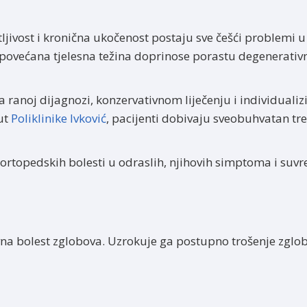
jivost i kronična ukočenost postaju sve češći problemi u
a i povećana tjelesna težina doprinose porastu degenerativ
a ranoj dijagnozi, konzervativnom liječenju i individual
ut
Poliklinike Ivković
, pacijenti dobivaju sveobuhvatan tr
 ortopedskih bolesti u odraslih, njihovih simptoma i suv
na bolest zglobova. Uzrokuje ga postupno trošenje zglob