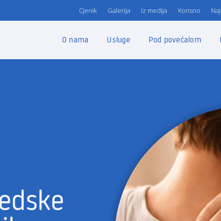
Cjenik
Galerija
Iz medija
Korisno
Naj
O nama
Usluge
Pod povećalom
pedske