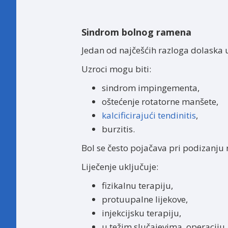
Sindrom bolnog ramena
Jedan od najčešćih razloga dolaska 
Uzroci mogu biti:
sindrom impingementa,
oštećenje rotatorne manšete,
kalcificirajući tendinitis
,
burzitis.
Bol se često pojačava pri podizanju 
Liječenje uključuje:
fizikalnu terapiju,
protuupalne lijekove,
injekcijsku terapiju,
u težim slučajevima, operaciju.