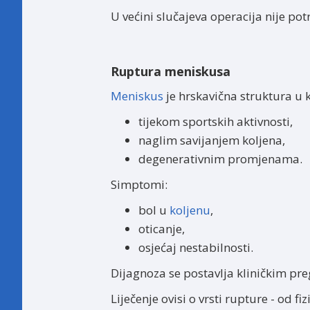
U većini slučajeva operacija nije pot
Ruptura meniskusa
Meniskus
je hrskavična struktura u 
tijekom sportskih aktivnosti,
naglim savijanjem koljena,
degenerativnim promjenama.
Simptomi:
bol u
koljenu
,
oticanje,
osjećaj nestabilnosti.
Dijagnoza se postavlja kliničkim p
Liječenje ovisi o vrsti rupture - od f