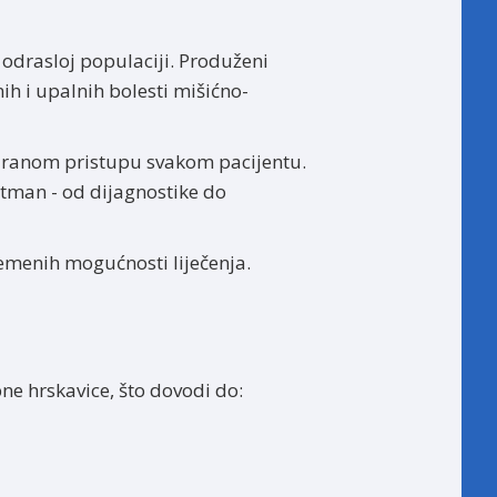
 odrasloj populaciji. Produženi
nih i upalnih bolesti mišićno-
iziranom pristupu svakom pacijentu.
etman - od dijagnostike do
remenih mogućnosti liječenja.
ne hrskavice, što dovodi do: