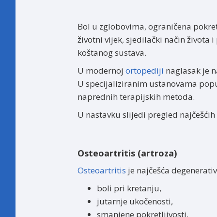
Bol u zglobovima, ograničena pokretl
životni vijek, sjedilački način život
koštanog sustava.
U modernoj
ortopediji
naglasak je n
U specijaliziranim ustanovama pop
naprednih terapijskih metoda.
U nastavku slijedi pregled najčešćih
Osteoartritis (artroza)
Osteoartritis
je najčešća degenerativ
boli pri kretanju,
jutarnje ukočenosti,
smanjene pokretljivosti,