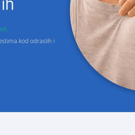
lih
ed.
estima kod odraslih i