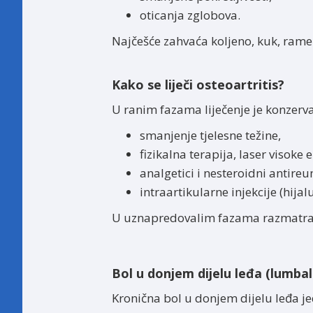
oticanja zglobova.
Najčešće zahvaća koljeno, kuk, rame
Kako se liječi osteoartritis?
U ranim fazama liječenje je konzerva
smanjenje tjelesne težine,
fizikalna terapija, laser visoke 
analgetici i nesteroidni antireu
intraartikularne injekcije (hija
U uznapredovalim fazama razmatra s
Bol u donjem dijelu leđa (lumbal
Kronična bol u donjem dijelu leđa j