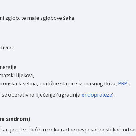
ni zglob, te male zglobove šaka.
tivno:
energije
matski lijekovi,
luronska kiselina, matične stanice iz masnog tkiva,
PRP
).
e operativno liječenje (ugradnja
endoproteze
).
ni sindrom)
edan je od vodećih uzroka radne nesposobnosti kod odras