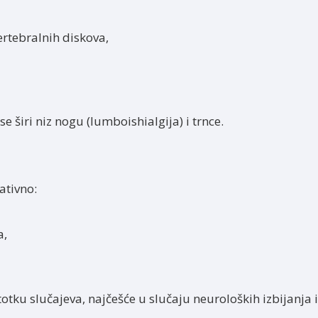
rtebralnih diskova,
e širi niz nogu (lumboishialgija) i trnce.
ativno:
a,
tku slučajeva, najčešće u slučaju neuroloških izbijanja 