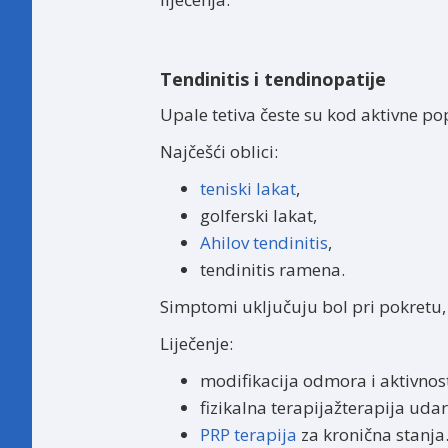
Tendinitis i tendinopatije
Upale tetiva česte su kod aktivne pop
Najčešći oblici:
teniski lakat
,
golferski lakat,
Ahilov tendinitis
,
tendinitis ramena.
Simptomi uključuju bol pri pokretu, 
Liječenje:
modifikacija odmora i aktivnost
fizikalna terapijažterapija uda
PRP terapija
za kronična stanja